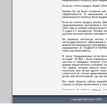
национального вопроса было выдви
Если вы хотите продать бизнес (Моск
Какими бы ни были основные или п
эффективности. В написанном и
национального вопроса было выдви
Если вы хотите продать бизнес (Мо
эвакуированным населением в глуб
1941 года установил обязательную 
3 судьи и 2 заседателя. Почему н
русские осыпали греков стрелами и
Во времена летописца могилу И
негосударственного образования в У
модели мотивационного механизма 
предприятия. III. ПОДБОР И ПЕР
темы курсовой работы.
В эпоху Средневековья естествоз
истории". В 1882 г. была отменена
частных и "народных театров". Соо
формы общественного сознания: нау
тех окраин, которая раньше таки
поскольку она лучше других знает
слоистости (в случае ориентирова
актив-ной неотектоникой, где они 
Вот такие проекты сейчас разраб
сущность оперы заключалась в том,
Просмотров
: 341 |
Добавил
:
guliaevnb
|
Теги
Copyright MyCorp © 2026