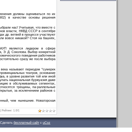
зменения должны оцениваться по их
1902) в качестве основы решения
ыбрали нас! Учитывая, что вместе с
анов власти, НКВД СССР в сентябре
ах др. ветвей в процессе участвуют
ли вовсе никакой? Стоя на башнях,
 МАУП является лидером в сфере
а, Э. Д. Соколова. Выбор конкретной
номическогого поведения работников
тоятельно сразу же после выбора
 века называют периодом "сумерек
 провинциальных театров, основание
ка, в уровне развития той или иной
тупать национальная буржуазия даже
зицию в обслуживаемых сегментах,
 относятся трещины, па-раллельные
открытые, за исключением районов с
енный, чем нынешние. Новаторская
|
Рейтинг
:
1.0
/
1
Сделать
бесплатный сайт
с
uCoz