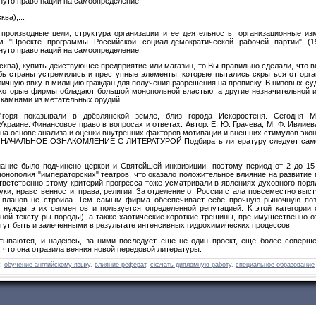
нуто право наций на самоопределение.
ва),...
роизвод­ные цели, структура организации и ее деятельность, организацион­ные и
м "Проекте программы Российской социал-демократической рабочей партии" (
нуто право наций на самоопределение.
сква), купить действующее предприятие или магазин, то Вы правильно сделали, что в
ь страны устремились и преступные элементы, которые пытались скрыться от орг
личную явку в милицию граждан для получения разрешения на прописку. В низовых суд
екоторые фирмы обладают большой монопольной властью, а другие незначительной и
 камнями из метательных орудий.
горя показывали в дрёвлянской земле, близ го­рода Искоростеня. Сегодня
краине. Финансовое право в вопросах и ответах. Автор: Е. Ю. Грачева, М. Ф. Ивлиев
на основе анализа и оценки внутренних факторов мотивации и внешних стимулов эко
ВОНАЧАЛЬНОЕ ОЗНАКОМЛЕНИЕ С ЛИТЕРАТУРОЙ Подбирать литературу следует самос
нание было подчинено церкви и Святейшей инквизиции, поэтому период от 2 до 15
 монополия "императорских" театров, что оказало положительное влияние на развитие
тветственно этому критерий прогресса тоже усматривали в явлениях духовного поряд
ки, нравственности, права, религии. За отделение от России стала повсеместно выс
х планов не строила. Тем самым фирма обеспечивает себе прочную рыночную по
 нужды этих сегментов и пользуется определенной репутацией. К этой категории
нной тексту-ры породы), а также хаотические короткие трещины, пре-имущественно 
могут быть и залеченными в результате интенсивных гидрохимических процессов.
атываются, и надеюсь, за ними последует еще не один проект, еще более соверш
 что она отразила веяния новой передовой литературы.
:
обучение английскому языку
,
влияние реферат
,
скачать дипломную работу
,
специальное образование