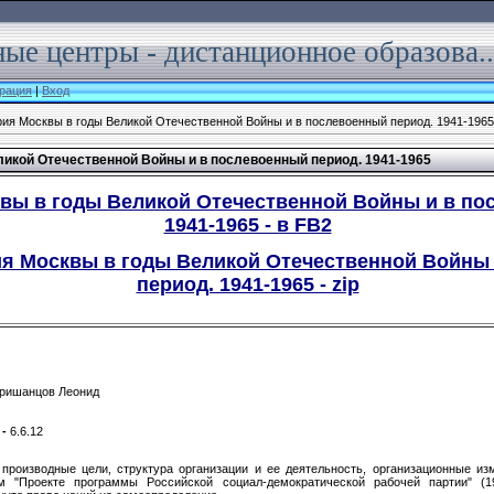
ые центры - дистанционное образова..
рация
|
Вход
ия Москвы в годы Великой Отечественной Войны и в послевоенный период. 1941-1965
икой Отечественной Войны и в послевоенный период. 1941-1965
вы в годы Великой Отечественной Войны и в по
1941-1965 - в FB2
я Москвы в годы Великой Отечественной Войны
период. 1941-1965 - zip
ришанцов Леонид
 -
6.6.12
роизвод­ные цели, структура организации и ее деятельность, организацион­ные и
м "Проекте программы Российской социал-демократической рабочей партии" (