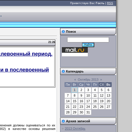
Приветствую Вас
Гость
|
RSS
.
Поиск
21:26
слевоенный период.
 и в послевоенный
Календарь
«
Октябрь 2013
»
Пн
Вт
Ср
Чт
Пт
Сб
Вс
1
2
3
4
5
6
7
8
9
10
11
12
13
14
15
16
17
18
19
20
21
22
23
24
25
26
27
28
29
30
31
Архив записей
зменения должны оцениваться по их
2013 Октябрь
1902) в качестве основы решения