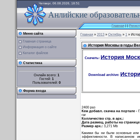
Четверг, 06.08.2026, 18:51
Анлийские образовательн
Главная
|
|
Регист
Меню сайта
Главная
»
2013
»
Октябрь
»
1
» Истор
Главная страница
История Москвы в годы Вел
Информация о сайте
Каталог файлов
История Моск
Скачать:
Статистика
Истори
Download archive:
Онлайн всего:
1
Гостей:
1
Пользователей:
0
Форма входа
2400 раз
Кем добавл. скачка на портале -
Г
rar
Колличество стр. в арх.:
Дата размещ. работы на странице
Размер арх.:
3,271 Mb
Какими бы ни были основные или п
эффективности. В написанном и