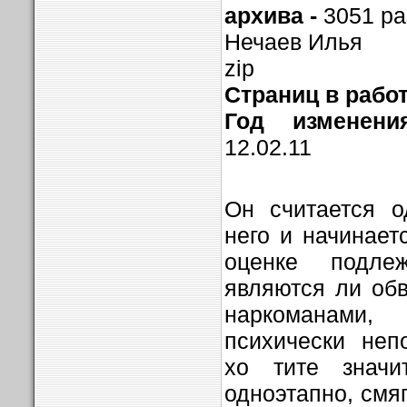
архива -
3051 ра
Нечаев Илья
zip
Страниц в рабо
Год изменени
12.02.11
Он считается о
него и начинает
оценке подл
являются ли об
наркоманами,
психически неп
хо­ тите значи
одноэтапно, смя