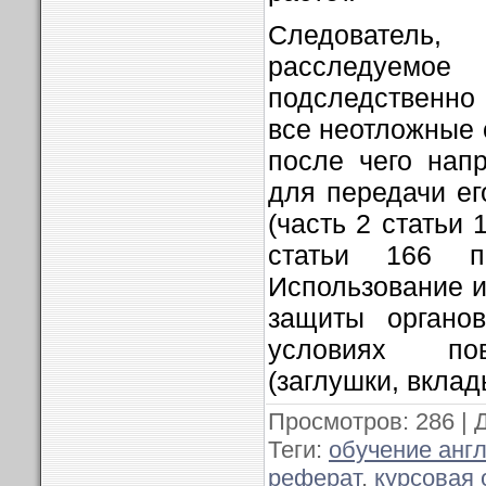
Следователь
расследуе
подследственно 
все неотложные 
после чего напр
для передачи ег
(часть 2 статьи
статьи 166 пр
Использование 
защиты органо
условиях по
(заглушки, вклады
Просмотров
: 286 |
Теги
:
обучение анг
реферат
,
курсовая 