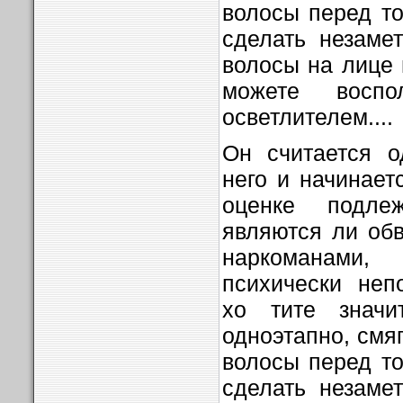
волосы перед то
сделать незаме
волосы на лице 
можете воспо
осветлителем....
Он считается о
него и начинает
оценке подл
являются ли об
наркоманами,
психически неп
хо­ тите значи
одноэтапно, смя
волосы перед то
сделать незаме