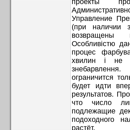
проекты пр
Административн
Управление Пре
(при наличии з
возвращены 
Особливістю да
процес фарбува
хвилин і не в
знебарвлення.
ограничится тол
будет идти впе
результатов. Пр
что число ли
подлежащие дек
подоходного на
растёт.