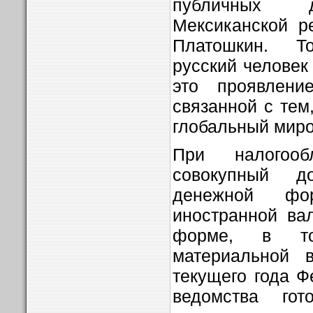
публичных д
Мексиканской р
Платошкин. Т
русский человек
это проявлени
связанной с тем
глобальный миро
При налогооб
совокупный д
денежной фо
иностранной ва
форме, в т
материальной 
текущего года Ф
ведомства гот