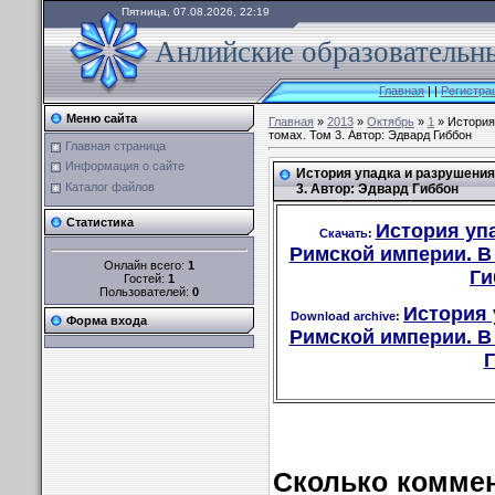
Пятница, 07.08.2026, 22:19
Анлийские образовательны
Главная
|
|
Регистра
Меню сайта
Главная
»
2013
»
Октябрь
»
1
» История
томах. Том 3. Автор: Эдвард Гиббон
Главная страница
Информация о сайте
История упадка и разрушения
Каталог файлов
3. Автор: Эдвард Гиббон
Статистика
История уп
Скачать:
Римской империи. В 
Онлайн всего:
1
Ги
Гостей:
1
Пользователей:
0
История 
Download archive:
Форма входа
Римской империи. В 
Г
Сколько коммен