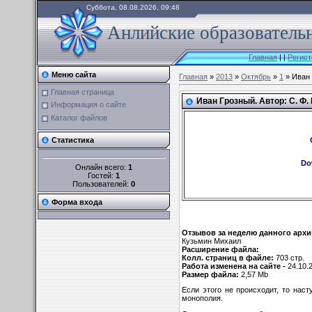
Суббота, 08.08.2026, 09:48
Анлийские образовательн
Главная
|
|
Регист
Меню сайта
Главная
»
2013
»
Октябрь
»
1
» Иван 
Главная страница
Иван Грозный. Автор: С. Ф.
Информация о сайте
Каталог файлов
Статистика
Do
Онлайн всего:
1
Гостей:
1
Пользователей:
0
Форма входа
Отзывов за неделю данного архи
Кузьмин Михаил
Расширение файла:
Колл. страниц в файле:
703 стр.
Работа изменена на сайте -
24.10.
Размер файла:
2,57 Mb
Если этого не происходит, то нас
монополия.