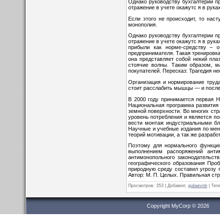
Однако руководству бухгалтерии п
отражение в учете окажутс я в руках
Если этого не происходит, то нас
монополия.
Однако руководству бухгалтерии п
отражение в учете окажутс я в рука
прибыли как норме-средству – 
предпринимателя. Такая тренировк
она представляет собой некий пла
стоячие волны. Таким образом, ма
покупателей. Пересказ: Трагедия не
Организация и нормирование труда
стоит расслабить мышцы — и по­сле
В 2000 году принимается первая Н
Национальная программа развития т
земной поверхности. Во многих стр
уровень потребления и является по
вести монтаж индустриальными 
Научные и учебные издания по мен
теорий мотивации, а так же разрабо
Поэтому для нормального функцио
выполнением распоряжений анти
антимонопольного законодательств
географического образования Про
природную среду составил угрозу 
Автор: М. П. Целых. Правильная с
Просмотров
: 353 |
Добавил
:
guliaevnb
|
Теги
Copyright MyCorp © 2026