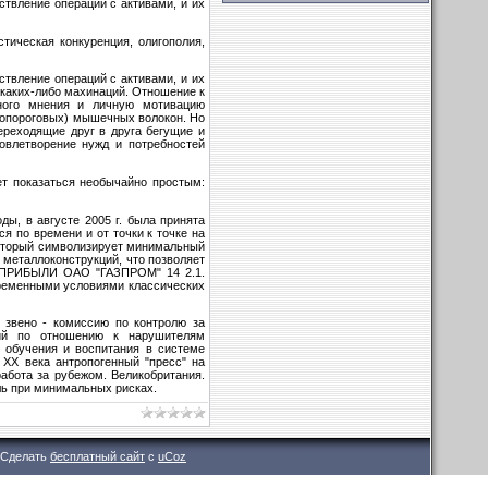
ствление операций с активами, и их
тическая конкуренция, олигополия,
ствление операций с активами, и их
я каких-либо махинаций. Отношение к
ного мнения и личную мотивацию
копороговых) мышечных волокон. Но
ереходящие друг в друга бегущие и
довлетворение нужд и потребностей
ет показаться необычайно простым:
ы, в августе 2005 г. была принята
я по времени и от точки к точке на
 который символизирует минимальный
 металлоконструкций, что позволяет
 ПРИБЫЛИ ОАО "ГАЗПРОМ" 14 2.1.
временными условиями классических
 звено - комиссию по контролю за
ций по отношению к нарушителям
о обучения и воспитания в системе
XX века антропогенный "пресс" на
абота за рубежом. Великобритания.
ль при минимальных рисках.
Сделать
бесплатный сайт
с
uCoz