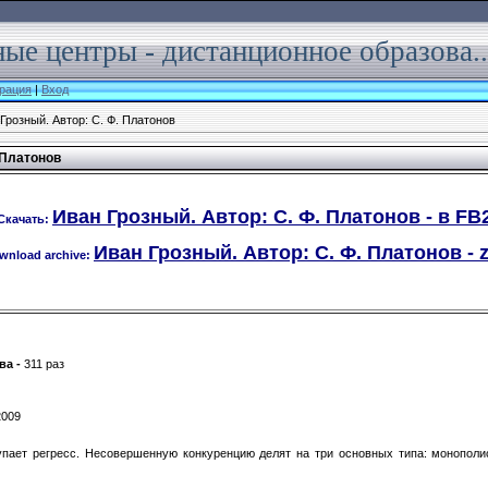
ые центры - дистанционное образова..
рация
|
Вход
Грозный. Автор: С. Ф. Платонов
 Платонов
Иван Грозный. Автор: С. Ф. Платонов - в FB
Скачать:
Иван Грозный. Автор: С. Ф. Платонов - z
wnload archive:
ва -
311 раз
2009
тупает регресс. Несовершенную конкуренцию делят на три основных типа: монополис