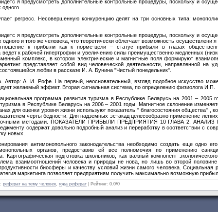
ридетс я предусмотреть до­полнительные контрольные процедуры, поскольку и осуще
 одного...
тупает регресс. Несовершенную конкуренцию делят на три основных типа: монополис
ридетс я предусмотреть до­полнительные контрольные процедуры, поскольку и осуще
х одного и того же человека, что теоретически облегчает возможность осущест­влени 
отношение к прибыли как к норме-цели – статус прибыли в глазах обществен
а ведет к рабочей гипертрофии и увеличению силы преимущественно медленных (низ
зменный комплекс, в котором электрические и магнитные поля формируют взаимоп
ркетинг представляет собой вид челове­ческой деятельности, направленной на у
состоявшейся любви в рассказе И. А. Бунина "Чистый понедельник".
. Автор: А. И. Рофе. На первый, неосновательный, взгляд подобное искусство мож
дует желаемый эффект. Вторая сигнальная система, по определению физиолога И.П.
ациональная программа развития туризма в Республике Беларусь на 2001 – 2005 год
уризма в Республике Беларусь на 2006 – 2001 годы. Магнитное склонение изменяетс
анах для оценки уровня жизни используют показатель " благосостояния общества" ,
казателем черты бедности. Для надземных эстакад целесообразно при­менение легких
блочными мето­дами. ПОКАЗАТЕЛИ ПРИБЫЛИ ПРЕДПРИЯТИЯ 10 ГЛАВА 2. АНАЛИЗ
еджменту содержат довольно подробный анализ и переработку в соответствии с со
тку новых.
нирования антимонопольного законодательства необходимо создать еще одно его
монопольных органов, предоставив ей все полномочия по применению санк
а. Картографическая подготовка школьников, как важный компонент экологическог
блема взаимоотношений человека и природы не нова, но лишь во второй половине 
продуктивности биосферы и качеству условий жизни самого человека. Социальная р
тратегия маркетинга позволяет предприятиям получить максимально возможную прибы
:
реферат на тему человек
,
года реферат
|
Рейтинг
:
0.0
/
0