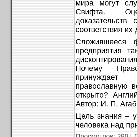
мира могут слу
Свифта. Оце
доказательств 
соответствия их 
Сложившееся ф
предприятия та
дисконтирования
Почему Прав
принуждае
православную в
открыто? Англи
Автор: И. П. Агаб
Цель знания – у
человека над пр
Просмотров
: 298 |