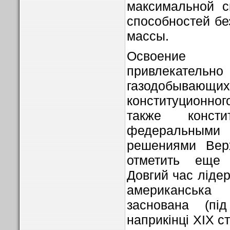
максимальной с
способностей б
массы.
Освоение г
привлекатель
газодобывающи
конституционно
также конст
федеральными
решениями Верх
отметить еще 
Довгий час лідер
американськ
заснована (п
наприкінці ХІХ с