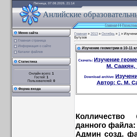
Пятница, 07.08.2026, 21:14
Анлийские образовательны
Главная
|
|
Регистра
Меню сайта
Главная
»
2013
»
Октябрь
»
1
» Изучение
Бутузов
Главная страница
Информация о сайте
Изучение геометрии в 10-11 кл
Каталог файлов
Изучение геомет
Скачать:
Статистика
М. Саакян, 
Онлайн всего:
1
Изучени
Download archive:
Гостей:
1
Пользователей:
0
Автор: С. М. Са
Форма входа
Колличество 
данного файла
Админ созд. ф