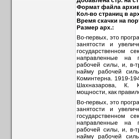
Добавлена стр. на с
Формат файла архив
Кол-во страниц в арх
Время скачки на пор
Размер арх.:
Во-первых, это прог
занятости и увели
государственном се
направленные на п
рабочей силы, и, в-
найму рабочей силы
Коминтерна. 1919-1943
Шахназарова, К. 
мощности, как правило
Во-первых, это прог
занятости и увели
государственном се
направленные на п
рабочей силы, и, в-
найму рабочей силы