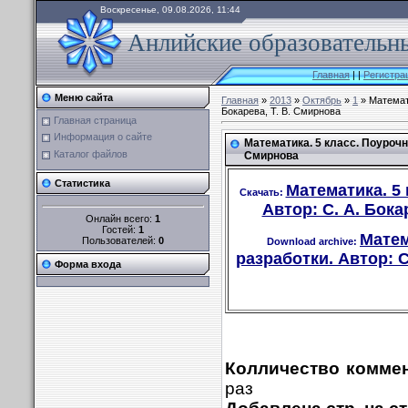
Воскресенье, 09.08.2026, 11:44
Анлийские образовательны
Главная
|
|
Регистра
Меню сайта
Главная
»
2013
»
Октябрь
»
1
» Математи
Бокарева, Т. В. Смирнова
Главная страница
Информация о сайте
Математика. 5 класс. Поурочны
Каталог файлов
Смирнова
Статистика
Математика. 5
Скачать:
Автор: С. А. Бока
Онлайн всего:
1
Гостей:
1
Матем
Пользователей:
0
Download archive:
разработки. Автор: С
Форма входа
Колличество коммен
раз