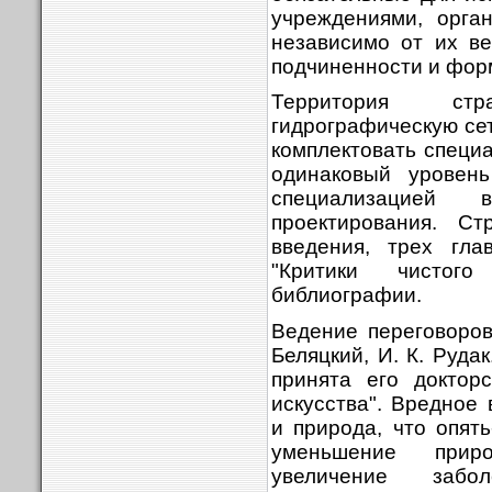
учреждения­ми, орг
независимо от их ве
подчиненности и фор
Территория ст
гидрографическую се
комплектовать спец
одинаковый уровень
специализацией 
проектирования. Ст
введения, трех гла
"Критики чистог
библиографии.
Ведение переговоров.
Беляцкий, И. К. Руда
принята его доктор
искусства". Вредное
и природа, что опять
уменьшение приро
увеличение забо