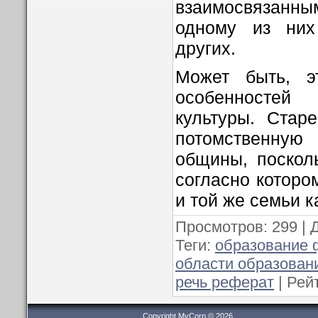
взаимосвязанны
одному из них 
других.
Может быть, э
особенностей
культуры. Стар
потомственную 
общины, поскол
согласно которо
и той же семьи к
Просмотров
: 299 |
Теги
:
образование 
области образован
речь реферат
|
Рей
Copyright MyCorp © 2026