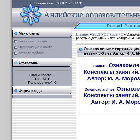
Воскресенье, 09.08.2026, 12:33
Анлийские образовательны
Главная
|
|
Регистра
Меню сайта
Главная
»
2013
»
Октябрь
»
1
» Ознаком
работы с детьми 5-6 лет. Автор: И. А. 
Главная страница
Информация о сайте
Ознакомление с окружающим 
Каталог файлов
детьми 5-6 лет. Автор: И. А. 
Статистика
Ознакомле
Скачать:
Конспекты занятий. 
Онлайн всего:
1
Автор: И. А. Мороз
Гостей:
1
Пользователей:
0
Ознаком
Download archive:
Форма входа
Конспекты занятий. 
Автор: И. А. Моро