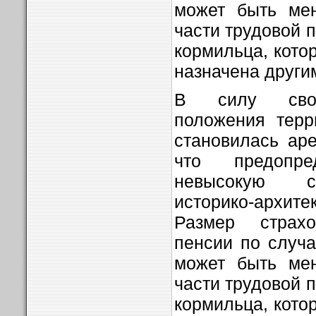
может быть мен
части трудовой 
кормильца, кото
назначена другим
В силу своег
положения терр
становилась ар
что предопре
невысокую с
историко-архит
Размер страх
пенсии по случ
может быть мен
части трудовой 
кормильца, кото