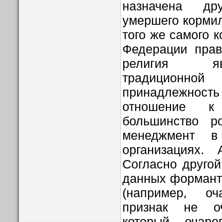
назначена д
умершего кормил
того же самого 
Федерации прав
религия яв
традицион
принадлежность
отношение к
большинство ро
менеджмент в 
организациях. 
Согласно другой
данных форманто
(например, о
признак не оч
который очаро