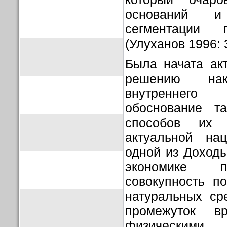
оснований 
сегментации 
(Улуханов 1996: 
Была начата ак
решению нак
внутреннег
обоснование т
способов их 
актуальной на
одной из Доход
экономике п
совокупность п
натуральных ср
промежуток вр
физическим