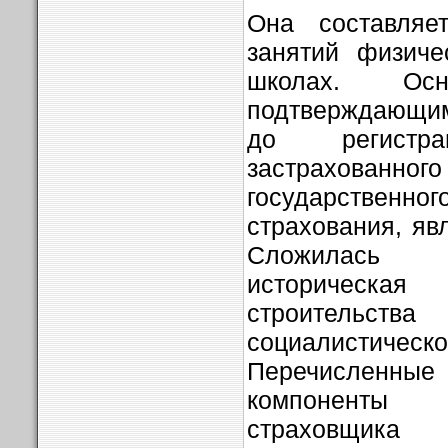
Она составляет
занятий физиче
школах. Осн
подтверждающим
до регистр
застрахованн
государстве
страхования, яв
Сложилась 
историческ
строительст
социалистич
Перечисленны
компоненты 
страховщ