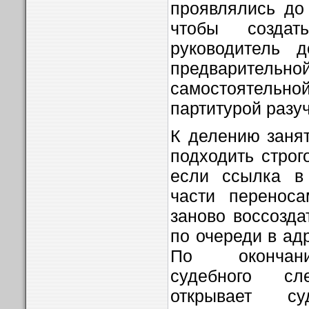
проявлялись до 
чтобы создат
руководитель д
предварител
самостоятел
партитурой разу
К делению занят
подходить строг
если ссылка в
части переноса
заново воссозда
по очереди в ад
По окончани
судебного с
открывает с