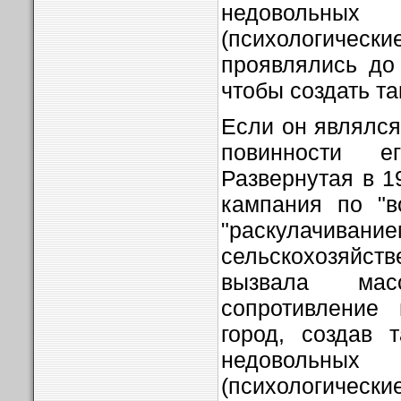
недовольных
(психологическ
проявлялись до 
чтобы создать та
Если он являлся
повинности 
Развернутая в 1
кампания по "в
"раскулачиван
сельскохозяйст
вызвала масс
сопротивление 
город, создав 
недовольных
(психологическ