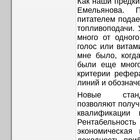
Как наши предки
Емельянова. 
питателем подае
топливоподачи.
много от одног
голос или витам
мне было, когд
были еще много
критерии рефер
линий и обознач
Новые станд
позволяют полу
квалификации 
Рентабельн
экономическая 