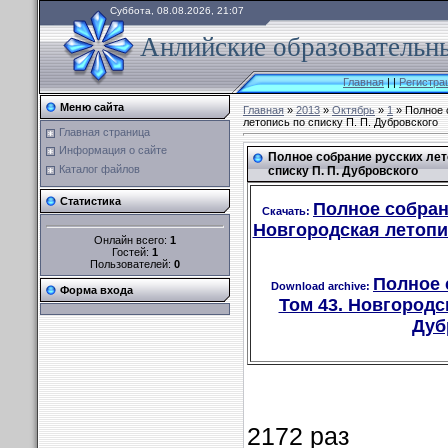
Суббота, 08.08.2026, 21:07
Анлийские образовательны
Главная
|
|
Регистра
Меню сайта
Главная
»
2013
»
Октябрь
»
1
» Полное 
летопись по списку П. П. Дубровского
Главная страница
Информация о сайте
Полное собрание русских лет
Каталог файлов
списку П. П. Дубровского
Статистика
Полное собран
Скачать:
Новгородская летопис
Онлайн всего:
1
Гостей:
1
Пользователей:
0
Полное 
Download archive:
Форма входа
Том 43. Новгородс
Дуб
2172 раз