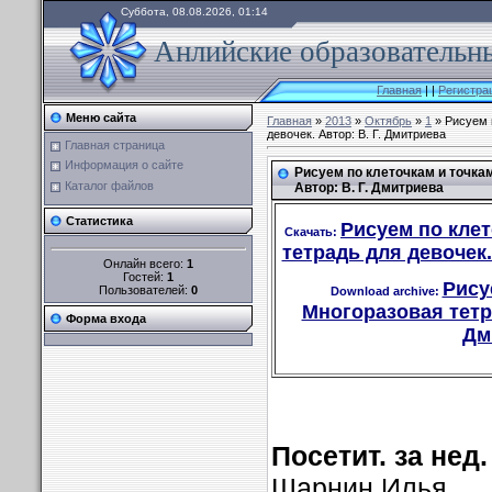
Суббота, 08.08.2026, 01:14
Анлийские образовательны
Главная
|
|
Регистра
Меню сайта
Главная
»
2013
»
Октябрь
»
1
» Рисуем 
девочек. Автор: В. Г. Дмитриева
Главная страница
Информация о сайте
Рисуем по клеточкам и точкам
Каталог файлов
Автор: В. Г. Дмитриева
Статистика
Рисуем по клет
Скачать:
тетрадь для девочек.
Онлайн всего:
1
Гостей:
1
Рису
Пользователей:
0
Download archive:
Многоразовая тетра
Форма входа
Дм
Посетит. за нед
Шарнин Илья