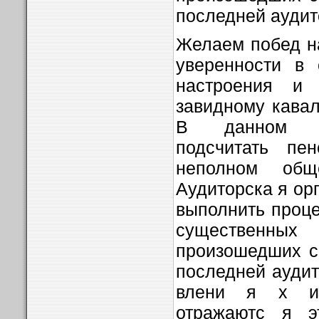
послед­ней аудит
Желаем побед н
уверенности в 
настроения и
завидному кавал
В данном сл
подсчитать пе
неполном общ
Аудиторска я ор­
выполнить проце
суще­стве
произошедших с
послед­ней аудит
влени я х и 
отражаютс я э