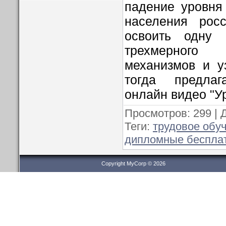
падение уровня
населения рос
освоить одну
трехмерног
механизмов и у
тогда предла
онлайн видео "Ур
Просмотров
: 299 |
Теги
:
трудовое обу
дипломные беспла
Copyright MyCorp © 2026