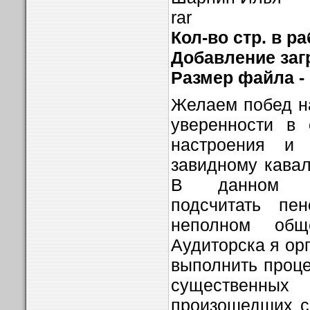
rar
Кол-во стр. в ра
Добавление загр
Размер файла -
Желаем побед н
уверенности в 
настроения и
завидному кавал
В данном сл
подсчитать пе
неполном общ
Аудиторска я ор­
выполнить проце
суще­стве
произошедших с