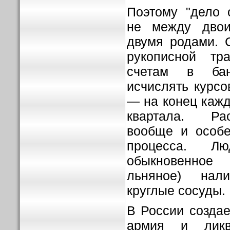
Поэтому "дело 
не между дво
двумя родами. 
рукописной тр
счетам в ба
исчислять курс
— на конец кажд
квартала. Ра
вообще и особе
процесса. Л
обыкновенное
льняное) нал
круглые сосуды.
В России созда
армия и ликв