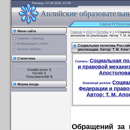
Пятница, 07.08.2026, 07:48
Анлийские образовательны
Главная
|
|
Регистра
Меню сайта
Главная
»
2013
»
Октябрь
»
1
» Социаль
механизм ее реализации. Автор: Т. М. А
Главная страница
Информация о сайте
Социальная политика Россий
Каталог файлов
реализации. Автор: Т. М. Апос
Статистика
Социальная по
Скачать:
и правовой механизм
Онлайн всего:
1
Апостолова,
Гостей:
1
Пользователей:
0
Социа
Download archive:
Форма входа
Федерации и право
Автор: Т. М. Апос
Обращений за 