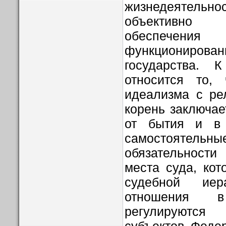
жизнедеятельн
объективно
обеспечен
функционирован
государства. 
относится то,
идеализма с рел
корень заключа
от бытия и в
самостоятельн
обязательности
места суда, ко
судебной иер
отношения 
регулируются
субъектов Феде