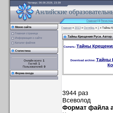
Четверг, 06.08.2026, 23:39
Анлийские образовательны
Главная
|
|
Регистра
Меню сайта
Главная
»
2013
»
Октябрь
»
1
» Тайны К
Главная страница
Тайны Крещения Руси. Автор:
Информация о сайте
Каталог файлов
Тайны Крещения
Скачать:
Статистика
Тайны 
Download archive:
Онлайн всего:
1
Гостей:
1
Ко
Пользователей:
0
Форма входа
3944 раз
Всеволод
Формат файла а