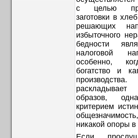
с целью пре
заготовки в хлеб
решающих нап
избыточного не
бедности явля
налоговой на
особенно, ко
богатство и к
производства. 
раскладывае
образов, одн
критерием исти
общезначимос
никакой опоры в
Если прослу