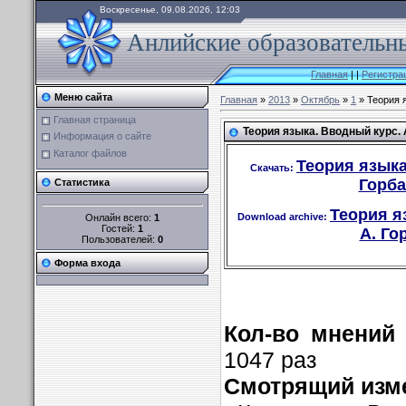
Воскресенье, 09.08.2026, 12:03
Анлийские образовательны
Главная
|
|
Регистра
Меню сайта
Главная
»
2013
»
Октябрь
»
1
» Теория я
Главная страница
Теория языка. Вводный курс. 
Информация о сайте
Каталог файлов
Теория языка
Скачать:
Горба
Статистика
Теория я
Download archive:
Онлайн всего:
1
Гостей:
1
А. Го
Пользователей:
0
Форма входа
Кол-во мнений 
1047 раз
Смотрящий изме