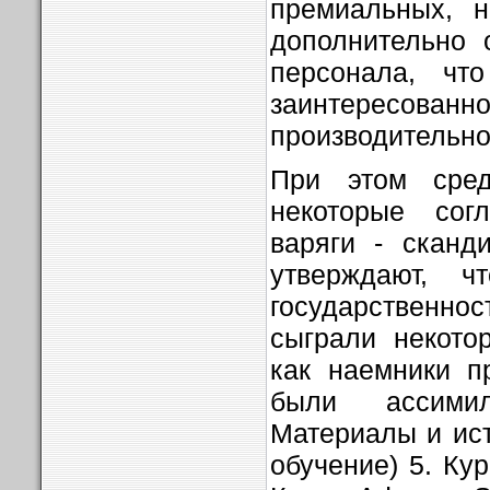
премиальных, н
дополнительно 
персонала, что
заинтере
производительно
При этом среди
некоторые сог
варяги - сканд
утверждают, 
государственн
сыграли некото
как наемники п
были ассимил
Материалы и ист
обучение) 5. Ку