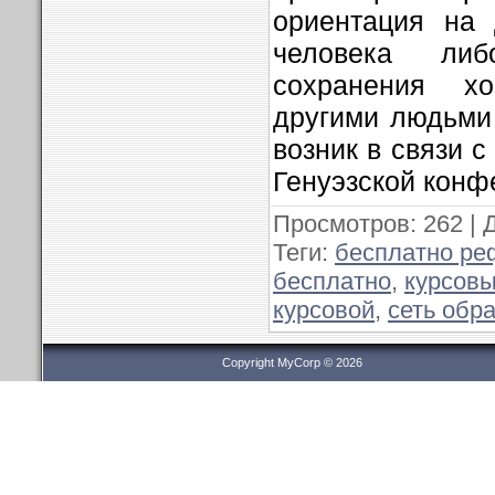
ориентация на 
человека либ
сохранения х
другими людьми
возник в связи с
Генуэзской конф
Просмотров
: 262 |
Теги
:
бесплатно ре
бесплатно
,
курсовы
курсовой
,
сеть обр
Copyright MyCorp © 2026