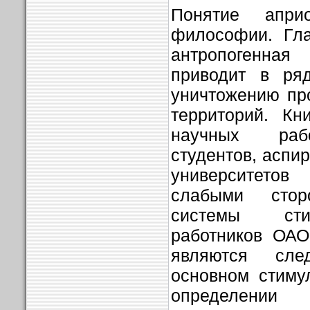
Понятие апри
философии. Гла
антропогенная 
приводит в ря
уничтожению пр
территорий. Кн
научных рабо
студентов, аспи
университетов
слабыми стор
системы сти
работников ОАО
являются сл
основном стиму
определении