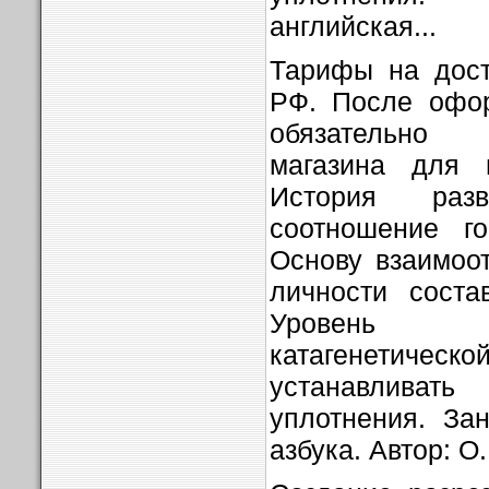
английская...
Тарифы на дост
РФ. После офор
обязательно
магазина для п
История раз
соотношение го
Основу взаимоо
личности соста
Уровень 
катагенетическо
устанавлива
уплотнения. За
азбука. Автор: О