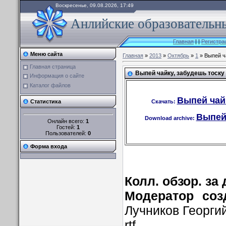
Воскресенье, 09.08.2026, 17:49
Анлийские образовательны
Главная
|
|
Регистра
Меню сайта
Главная
»
2013
»
Октябрь
»
1
» Выпей ч
Главная страница
Выпей чайку, забудешь тоску
Информация о сайте
Каталог файлов
Выпей чайк
Скачать:
Статистика
Выпей 
Download archive:
Онлайн всего:
1
Гостей:
1
Пользователей:
0
Форма входа
Колл. обзор. за
Модератор созд
Лучников Георги
rtf