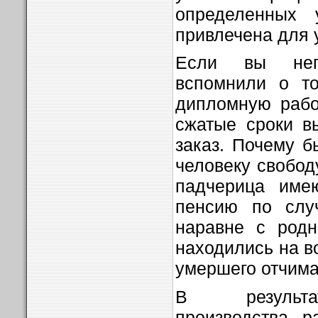
определенных 
привлечена для 
Если вы непо
вспомнили о то
дипломную раб
сжатые сроки в
заказ. Почему б
человеку свобод
падчерица име
пенсию по слу
наравне с родн
находились на в
умершего отчима
В результа
производства, 