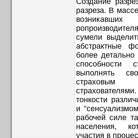
Создание разре
разреза. В масс
возникавш
ропроизводите
сумели выделит
абстрактные ф
более детально
способности с
выполнять св
страховым
страхователя
тонкости разли
и "сенсуализмом
рабочей силе та
населения, к
участия в процес