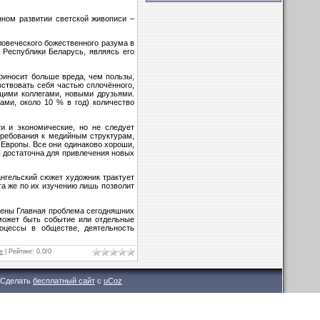
нном развитии светской живописи –
ловеческого божественного разума в
 Республики Беларусь, являясь его
приносит больше вреда, чем пользы,
ствовать себя частью сплочённого,
щими коллегами, новыми друзьями.
ами, около 10 % в год) количество
и и экономические, но не следует
требования к медийным структурам,
 Европы. Все они одинаково хороши,
ь достаточна для привлечения новых
ангельский сюжет художник трактует
та же по их изучению лишь позволит
ещены Главная проблема сегодняшних
может быть событие или отдельные
оцессы в обществе, деятельность
е
|
Рейтинг
:
0.0
/
0
Сделать
бесплатный сайт
с
uCoz