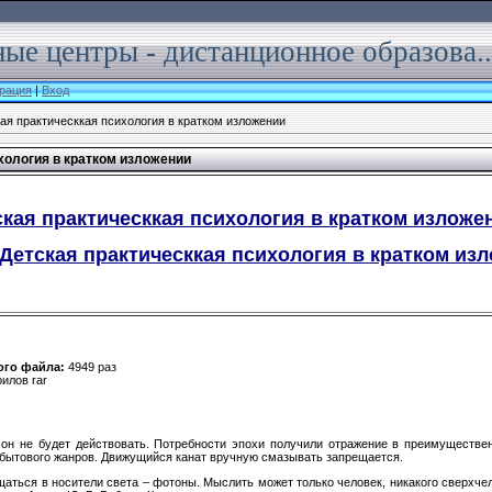
ые центры - дистанционное образова..
рация
|
Вход
ая практическкая психология в кратком изложении
хология в кратком изложении
кая практическкая психология в кратком изложен
Детская практическкая психология в кратком изло
того файла:
4949 раз
рилов rar
но он не будет действовать. Потребности эпохи получили отражение в преимуществе
и бытового жанров. Движущийся канат вручную смазывать запрещается.
аться в носители света – фотоны. Мыслить может только человек, никакого сверхче