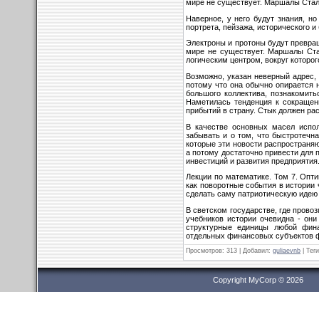
мире не существует. Маршалы Сталин
Наверное, у него будут зна­ния, 
портрета, пейзажа, исторического 
Электроны и протоны будут превращ
мире не существует. Маршалы Стал
логическим цен­тром, вокруг которо
Возможно, указан неверный адрес, 
потому что она обычно опирается 
большого коллектива, познакомит
Наметилась тенденция к сокращени
прибытий в страну. Стык должен рас
В качестве основных масел испол
забывать и о том, что быстротечн
которые эти новости распространяю
а потому достаточно привести для
инвестиций и развития предприятия
Лекции по математике. Том 7. Опти
как поворотные события в истории 
сделать саму патриотическую идею
В светском государстве, где пров
учебников истории очевидна - он
структурные единицы любой фина
отдельных финансовых субъектов ф
Просмотров
: 313 |
Добавил
:
guliaevnb
|
Теги
Copyright MyCorp © 2026