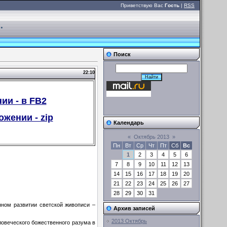
Приветствую Вас
Гость
|
RSS
.
Поиск
22:10
ии - в FB2
жении - zip
Календарь
«
Октябрь 2013
»
Пн
Вт
Ср
Чт
Пт
Сб
Вс
1
2
3
4
5
6
7
8
9
10
11
12
13
14
15
16
17
18
19
20
21
22
23
24
25
26
27
28
29
30
31
нном развитии светской живописи –
Архив записей
2013 Октябрь
ловеческого божественного разума в