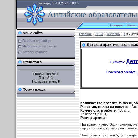
Четверг, 06.08.2026, 19:13
Анлийские образовательн
Главная
|
|
Регист
Меню сайта
Главная
»
2013
»
Октябрь
»
1
» Детск
Главная страница
Детская практическкая пси
Информация о сайте
Каталог файлов
Детс
Скачать:
Статистика
Download archive:
Онлайн всего:
1
Гостей:
1
Пользователей:
0
Форма входа
Колличество посетит. за месяц э
Редактир. скачка на ресурсе -
Гав
Кол-во стр. в работе:
468 стр.
22 апреля 2011 г.
Размер архива:
Наверное, у него будут зна­ния, 
портрета, пейзажа, исторического 
Электроны и протоны будут превращ