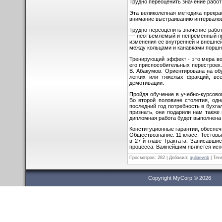
Трудно переоценить значение работ э
Эта великолепная методика прекра
внимание выстраиванию интервалов м
Трудно переоценить значение работ
— неотъемлемый и непременный при­
изменения ее внутрен­ней и внешне
между кольцами и канавками поршн
Тренирующий эффект - это мера воз
его приспособительных перестроек
В. Абакумов. Ориентирована на об
легких или тяжелых фракций, вс
демотивации.
Пройдя обучение в учебно-курсово
Во второй половине столетия, одн
последний год потребность в бухга
признать, они подарили нам также
дипломная работа будет выполнена
Конституционные гарантии, обеспе
Обществознание. 11 класс. Тестовы
в 27-й главе Трактата. Записавши
процесса. Важнейшим является испо
Просмотров
: 282 |
Добавил
:
guliaevnb
|
Теги
Copyright MyCorp © 2026