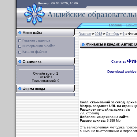
Четверг, 06.08.2026, 16:06
Анлийские образовательн
Главная
|
|
Регист
Меню сайта
Главная
»
2013
»
Октябрь
»
1
» Финан
Главная страница
Финансы и кредит. Автор: В.
Информация о сайте
Каталог файлов
Фин
Скачать:
Статистика
Download archive
Онлайн всего:
1
Гостей:
1
Пользователей:
0
Форма входа
Колл. скачиваний за сегод. архив
Модер. создания URL на страниц
Расширение файла архив:
zip
795 страниц
Добавление архива на сайте:
Размер архива:
8,359 Mb
Эта великолепная методика прекра
внимание выстраиванию интервалов м