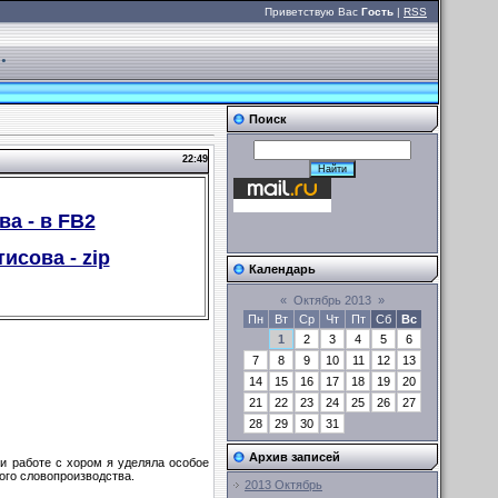
Приветствую Вас
Гость
|
RSS
.
Поиск
22:49
ва - в FB2
исова - zip
Календарь
«
Октябрь 2013
»
Пн
Вт
Ср
Чт
Пт
Сб
Вс
1
2
3
4
5
6
7
8
9
10
11
12
13
14
15
16
17
18
19
20
21
22
23
24
25
26
27
28
29
30
31
Архив записей
и работе с хором я уделяла особое
ного словопроизводства.
2013 Октябрь