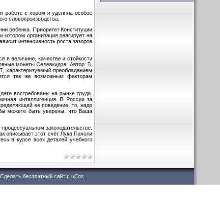
и работе с хором я уделяла особое
ного словопроизводства.
нии ребенка. Приори­тет Конституции
и котором организация реагирует на
ависит интенсивность роста зазоров
я в величине, качестве и стойкости
яные монеты Селевкидов. Автор: В.
ДТ, характеризуемый преобладанием
яется так же возможным факторам
дете востребованы на рынке труда.
ничная интеллигенция. В России за
реде­ляющей ее поведение, то, надо
 Вы можете быть уверены, что Ваша
-процессуальном законодательстве.
так описывает этот счёт Лука Пачоли
есь в курсе всех деталей учебного
Сделать
бесплатный сайт
с
uCoz