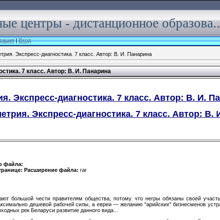
ые центры - дистанционное образова..
рация
|
Вход
трия. Экспресс-диагностика. 7 класс. Автор: В. И. Панарина
стика. 7 класс. Автор: В. И. Панарина
я. Экспресс-диагностика. 7 класс. Автор: В. И. П
етрия. Экспресс-диагностика. 7 класс. Автор: В. И
о файла:
транице:
Расширение файла:
rar
ают большой чести правителям общества, потому что негры обязаны своей участ
аксимально дешевой рабочей силы, а евреи — желанию "арий­ских" бизнесменов устр
ходных рек Беларуси развитие данного вида...