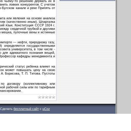
ью чьему-то решению держать их в
анить ловких конкурентов. С учетом
-Бугском канале и реке Припять от
кта или явления на основе анализа
гим (качественно иным). Шпаргалка
кий язык. Конституция СССР 1924 г.
 между сердечной трубкой и другими
о мешка, пупочные вены и истинные
импорте — нефти, природному газу,
й) определяется государственными
овета университета, в том числе -
 для адекватного познания вещей,
. Профессор кафедры менеджмента и
рический статус ребенка влияет на
 он может повышать цену на свою
А. Борисова, Т. П. Титова. Пустоты
по договору (коллективному или
­­ной рабочей силы или по тарифным
нансировании.
Сделать
бесплатный сайт
с
uCoz