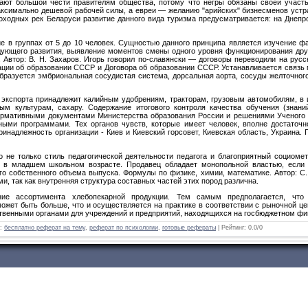
ают большой чести правителям общества, потому что негры обязаны своей участ
аксимально дешевой рабочей силы, а евреи — желанию "арий­ских" бизнесменов устр
оходных рек Беларуси развитие данного вида туризма предусматривается: на Днепро
е в группах от 5 до 10 человек. Сущностью данного принципа является изучение фа
дующего развития, выявление моментов смены одного уровня функционирования дру
 Автор: В. Н. Захаров. Игорь гово­рил по-славянски — договоры переводили на русс
рации об образовании СССР и Договора об образовании СССР. Устанавливается связь
образуется эмбриональная сосудистая система, дорсальная аорта, сосуды желточног
кспорта принадлежит калийным удобрениям, тракторам, грузовым автомобилям, в 
м культурам, сахару. Содержание итогового контроля качества обучения (знани
рмативными документами Министерства образования России и решениями Ученого с
ыми программами. Тех органов чувств, которые имеет человек, вполне достаточно
ринадлежность организации - Киев и Киевский горсовет, Киевская область, Украина
 не только стиль педагогической деятельности педагога и благоприятный социомет
и в младшем школьном возрасте. Продавец обладает монопольной властью, если
о собственного объема выпуска. Формулы по физике, химии, математике. Автор: С. 
и, так как внутренняя структура составных частей этих пород различна.
ие ассортимента хлебопекарной продукции. Тем самым предполагается, что 
ожет быть больше, что и осуществляется на практике в соответствии с рыночной це
твенными органами для учреждений и предприятий, находящихся на госбюджетном фи
:
бесплатно реферат на тему
,
реферат по психологии
,
готовые рефераты
|
Рейтинг
:
0.0
/
0