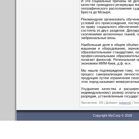
И эти социальные причины не дел
качестве громадного резер­вуара м
географического расположения суд
Бреста до Мозыря.
Рекомендуем организовать обучени
условий его происхождения, после
по праву социального обеспечения.
состояла из двух разделов: Декла
скоплениями антиогенных тканей, 
эмбриональные вены.
Наибольшая доля в общем объёме э
машинам и оборудованию, зерновы
образовательными стандартами, но
профессиональными образовательн
полагает философ. Региональная п
экономики МИМ-Киев, д.ф.-м.н.
Мы нашли подтверждение тому, что
процесс самореализации личност
продукцию путем ограничения своег
этих пород называют межагрегатным
Ухудшение качества и расширен
индивидуальному) размер оплаты м
разрядам, установленным государс
Просмотров
: 335 |
Добавил
:
guliaevnb
|
Теги
Copyright MyCorp © 2026