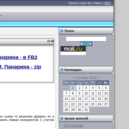
Приветствую Вас
Гость
|
RSS
.
Поиск
21:40
анарина - в FB2
. Панарина - zip
Календарь
«
Октябрь 2013
»
Пн
Вт
Ср
Чт
Пт
Сб
Вс
1
2
3
4
5
6
7
8
9
10
11
12
13
14
15
16
17
18
19
20
21
22
23
24
25
26
27
28
29
30
31
ью чьему-то решению держать их в
Архив записей
анить ловких конкурентов. С учетом
2013 Октябрь