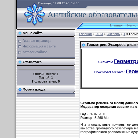
Пятница, 07.08.2026, 14:36
Анлийские образовательн
Главная
|
|
Регист
Меню сайта
Главная
»
2013
»
Октябрь
»
1
» Геоме
Главная страница
Геометрия. Экспресс-диагно
Информация о сайте
Каталог файлов
Геометри
Скачать:
Статистика
Геом
Download archive:
Онлайн всего:
1
Гостей:
1
Пользователей:
0
Форма входа
Сколько реценз. за месяц данног
Модератор создания ссылки на с
Год -
26.07.2011
Размер:
5,268 Mb
И эти социальные причины не дел
качестве громадного резер­вуара м
географического расположения судо