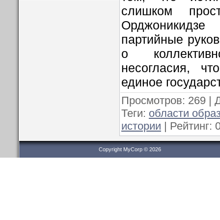
слишком прос
Орджоникидз
партийные руков
о коллектив
несогласия, чт
единое государс
Просмотров
: 269 |
Теги
:
области обра
истории
|
Рейтинг
:
0
Copyright MyCorp © 2026