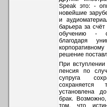
Speak это: - о
новейшие заруб
и аудиоматериа
барьера за счёт
обучению - с
благодаря ун
корпоративном
решение поставл
При вступлении
пенсия по случ
супруга сох
сохраняется 
установлена д
брак. Возможно,
том, что исти