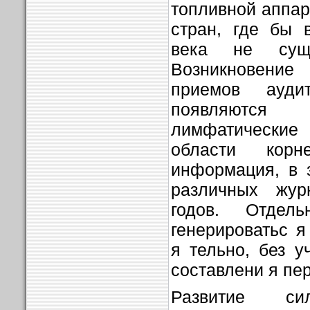
топливной аппар
стран, где бы 
века не суще
Возникновение
приемов ауд
появляютс
лимфатически
области кор
информация, в 
различных жур
годов. Отдел
генерироватьс 
я тельно, без у
составлени я пе
Развитие си