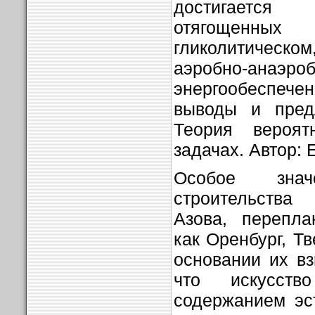
достигаетс
отягощенн
гликолитическом
аэробно-ан
энергообеспе
выводы и пред
Теория вероя
задачах. Автор: 
Особое зна
строительства 
Азова, перепла
как Оренбург, Тв
основании их вз
что искусств
содержанием эст