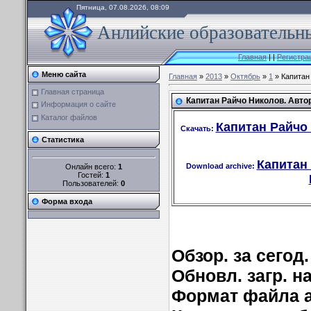
Пятница, 07.08.2026, 08:09
Анлийские образовательны
Главная
|
|
Регистра
Меню сайта
Главная
»
2013
»
Октябрь
»
1
» Капитан 
Главная страница
Капитан Райчо Николов. Автор
Информация о сайте
Каталог файлов
Капитан Райчо 
Скачать:
Статистика
Капитан
Download archive:
Онлайн всего:
1
Гостей:
1
Пользователей:
0
Форма входа
Обзор. за сегод
Обновл. загр. на
Формат файла 