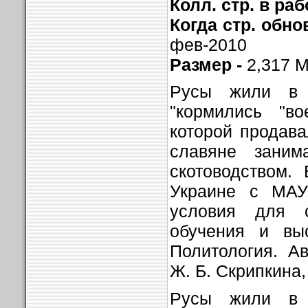
Колл. стр. в раб
Когда стр. обно
фев-2010
Размер -
2,317 
Русы жили в 
"кормились "во
которой продава
славяне заним
скотоводством.
Украине с МА
условия для 
обучения и выс
Политология. Ав
Ж. Б. Скрипкина, 
Русы жили в 