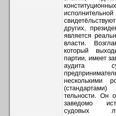
конституционны
исполнительн
свидетёльствую
других, президе
является реальн
власти. Возгла
который выход
партии, имеет з
аудита су
предпринимат
несколькими р
(стандартами
тельности. Он о
заведомо ист
судовых лю