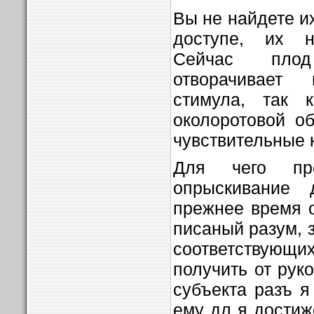
Вы не найдете и
доступе, их н
Сейчас плод
отворачивает
стимула, так 
околоротовой о
чувствительные 
Для чего пр
опрыскивание 
прежнее время 
писаный разум, за
соответствующ
получить от рук
субъекта разъ я
ему дл я достиж