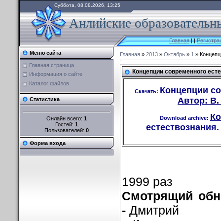
Суббота, 08.08.2026, 13:25
Анлийские образовательны
Главная
|
|
Регистра
Меню сайта
Главная
»
2013
»
Октябрь
»
1
» Концепци
Главная страница
Концепции современного естес
Информация о сайте
Каталог файлов
Концепции со
Скачать:
Автор: В.
Статистика
Ко
Download archive:
Онлайн всего:
1
Гостей:
1
естествознания. 
Пользователей:
0
Форма входа
1999 раз
Смотрящий обно
-
Дмитрий