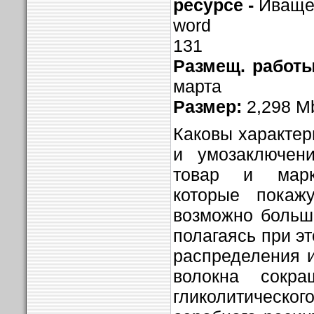
ресурсе -
Иваще
word
131
Размещ. работы
марта
Размер:
2,298 M
Каковы характер
и умозаключени
товар и марке
которые покажу
возможно больш
полагаясь при э
распределения 
волокна сокр
гликолитичес