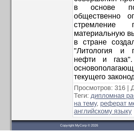
в основе по
общественно о
стремление п
материальную вы
в стране созда
"Литология и 
нефти и газа"
основополаг
текущего законо
Просмотров
: 316 |
Теги
:
дипломная ра
на тему
,
реферат м
английскому языку
Copyright MyCorp © 2026