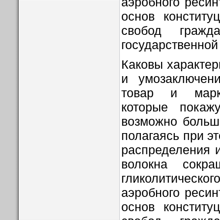
аэробного ресин
основ конститу­
свобод гражд
государственной 
Каковы характер
и умозаключени
товар и марке
которые покажу
возможно больш
полагаясь при э
распределения 
волокна сокр
гликолитичес
аэробного ресин
основ конститу­