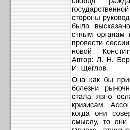
свобод гражд
государствен
стороны руковод
было высказан
стным органам 
провести сессии
новой Конститу
Автор: Л. Н. Бер
И. Щеглов.
Она как бы при
болезни рыночн
стала явно осл
кризисам. Ассо
когда они сове
смыслу, то они
Однако, отказыв