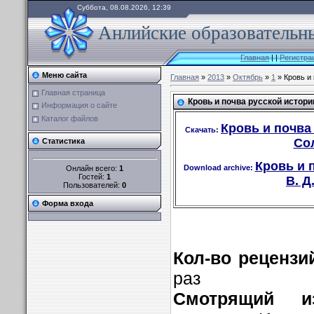
Суббота, 08.08.2026, 12:39
Анлийские образовательны
Главная
|
|
Регистра
Меню сайта
Главная
»
2013
»
Октябрь
»
1
» Кровь и 
Главная страница
Кровь и почва русской истории
Информация о сайте
Каталог файлов
Кровь и почва 
Скачать:
Сол
Статистика
Кровь и 
Download archive:
Онлайн всего:
1
Гостей:
1
В. Д
Пользователей:
0
Форма входа
Кол-во рецензи
раз
Смотрящий и