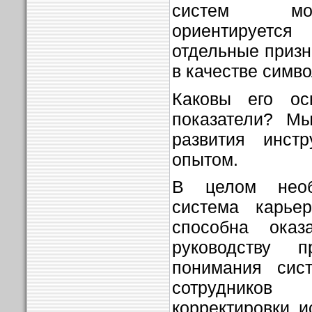
систем мот
ориентирует
отдельные призн
в качестве симво
Каковы его осн
показатели? М
развития инст
опытом.
В целом необ
система карьер
способна ока
руководству 
понимания сис
сотрудников
корректировки 