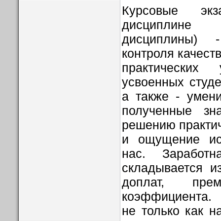
Курсовые эк
дисциплине 
дисциплины) -
контроля качеств
практических
усвоенных студе
а также - умен
полученные зн
решению практич
и ощущение ис
нас. Заработн
складывается и
доплат, пре
коэффициента. 
не только как н