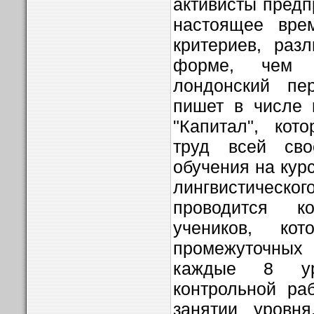
активисты предп
настоящее врем
критериев, раз
форме, чем 
лондонский пе
пишет в числе 
"Капитал", кот
труд всей св
обучения на курс
лингвистичес
проводится ко
учеников, ко
промежуточных
каждые 8 ур
контрольной ра
занятии уровн