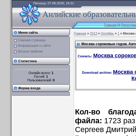
Пятница, 07.08.2026, 16:31
Анлийские образовательны
Главная
|
|
Регистра
Меню сайта
Главная
»
2013
»
Октябрь
»
1
» Москва с
Главная страница
Москва сороковых годов. Автор
Информация о сайте
Каталог файлов
Москва сороков
Скачать:
Статистика
Москва с
Download archive:
Онлайн всего:
1
Гостей:
1
К
Пользователей:
0
Форма входа
Кол-во благод
файла:
1723 раз
Сергеев Дмитри