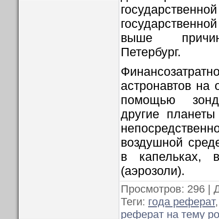
государственной
государственно
выше причин
Петербург.
Финансозатратн
астронавтов на 
помощью зонд
другие планеты
непосредств
воздушной сред
в капельках, 
(аэрозоли).
Просмотров
: 296 |
Теги
:
года реферат
реферат на тему р