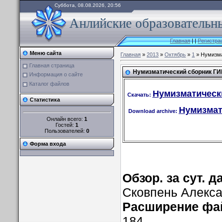
Суббота, 08.08.2026, 20:56
Анлийские образовательны
Главная
|
|
Регистра
Меню сайта
Главная
»
2013
»
Октябрь
»
1
» Нумизма
Главная страница
Нумизматический сборник ГИМ
Информация о сайте
Каталог файлов
Нумизматически
Скачать:
Статистика
Нумизмат
Download archive:
Онлайн всего:
1
Гостей:
1
Пользователей:
0
Форма входа
Обзор. за сут. 
Сковпень Алекс
Расширение фай
184