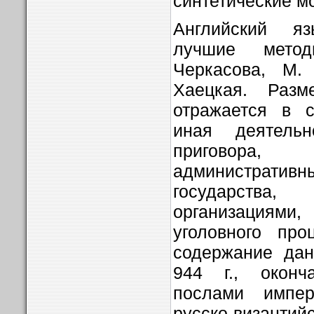
синтетические м
Английский яз
лучшие мето
Черкасова, М.
Хаецкая. Разм
отражается в с
иная деятель
приговор
администра
государства
организациями
уголовного пр
содержание дан
944 г., оконч
послами импе
русско-византи