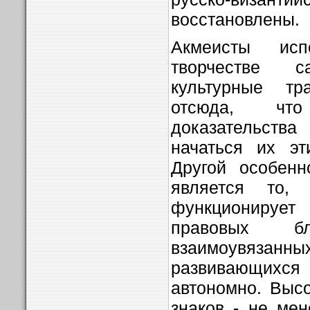
вос­становлены.
Акмеисты ис
творчестве с
культурные тр
отсюда, чт
доказательст
начаться их эт
Другой особенн
является то,
функционируе
правовых бл
взаимоувяза
развивающи
автономно. Высо
знаков - не мен