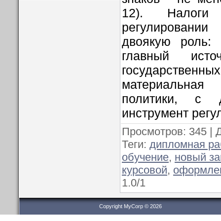
12). Налоги
регулировани
двоякую роль: 
главный исто
государств
материальна
политики, с 
инструмент регу
Просмотров
: 345 |
Теги
:
дипломная ра
обучение
,
новый за
курсовой
,
оформле
1.0
/
1
Copyright MyCorp © 2026