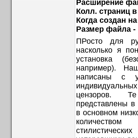
Расширение фа
Колл. страниц 
Когда создан на 
Размер файла -
ПРосто для р
насколько я по
установка (бе
например). На
написаны с у
индивидуаль
цензоров. Т
представлены в
в основном низк
количеством
стилистически