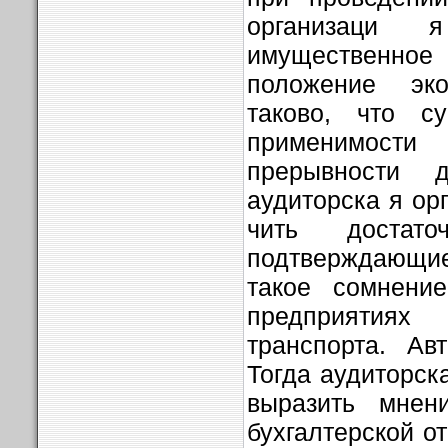
организаци 
имуществен
положение экон
таково, что с
применимост
прерывности 
аудиторска я ор
чить достаточ
подтверждающи
такое сомнение
предприятия
транспорта. Ав
Тогда аудиторск
выразить мне
бухгалтерской о