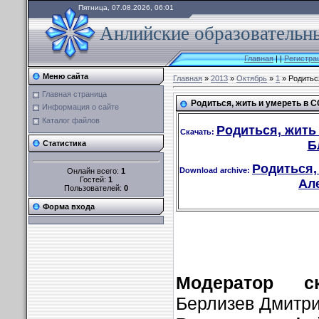
Пятница, 07.08.2026, 06:01
Анлийские образовательны
Главная
|
|
Регистра
Меню сайта
Главная
»
2013
»
Октябрь
»
1
» Родитьс
Главная страница
Родиться, жить и умереть в 
Информация о сайте
Каталог файлов
Родиться, жить
Скачать:
Б
Статистика
Родиться,
Download archive:
Онлайн всего:
1
Гостей:
1
Але
Пользователей:
0
Форма входа
Модератор с
Берлизев Дмитр