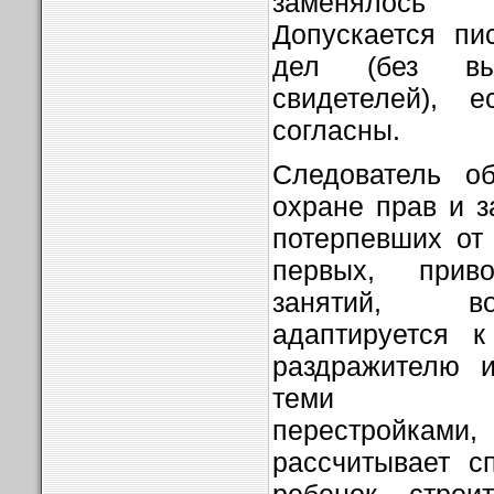
заменялось 
Допускается пи
дел (без вы
свидетелей), 
согласны.
Следователь о
охране прав и з
потерпевших от 
первых, прив
занятий, во
адаптируется 
раздражителю и
теми прис
перестройк
рассчитывает с
ребенок строи