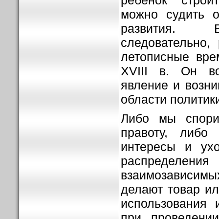
можно судить о
развития. В
следовательно,
летописные вре
XVIII в. Он во
явление и возни
области политик
Либо мы спори
правоту, либо 
интересы и ухо
распределения
взаимозависимых
делают товар ил
использования 
при проведении