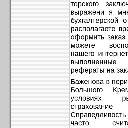
торского закл
выражени я мне
бухгалтерской 
располагаете в
оформить заказ
можете воспо
нашего интерне
выполненные
рефераты на зак
Баженова в пери
Большого Кре
условиях ры
страхован
Справедливость п
часто счита