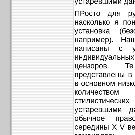
устаревшими дан
ПРосто для р
насколько я по
установка (бе
например). На
написаны с у
индивидуаль
цензоров. Т
представлены в
в основном низк
количеством
стилистически
устаревшими д
обычное прав
середины Х V ве