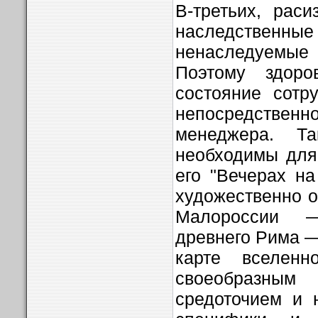
В-третьих, рас
наследстве
ненаследуемы
Поэтому здоро
состояние сотр
непосредств
менеджера. Т
необходимы для
его "Вечерах на
художественно 
Малороссии —
древнего Рима —
карте вселенн
своеобразны
средоточием и 