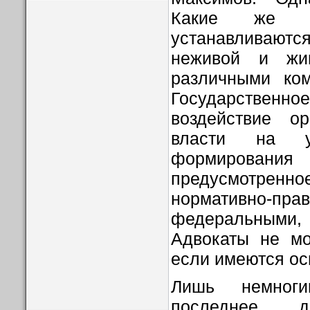
Какие же эк
устанавливаютс
неживой и жи
различными ком
Государственно
воздействие ор
власти на у
формирования
предусмотренн
нормативно-пр
федеральными, 
Адвокаты не мо
если имеются ос
Лишь немног
последнее д