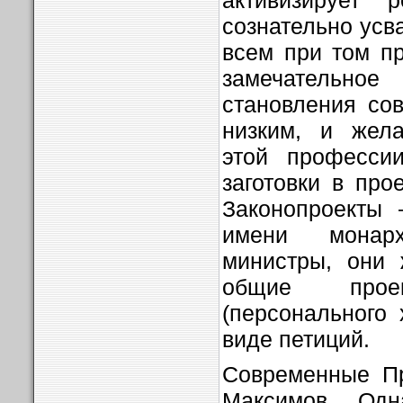
сознательно усв
всем при том пр
замечательн
становления со
низким, и жел
этой професси
заготовки в про
Законопроекты 
имени монар
министры, они 
общие про
(персонального 
виде петиций.
Современные Пр
Максимов. Одн