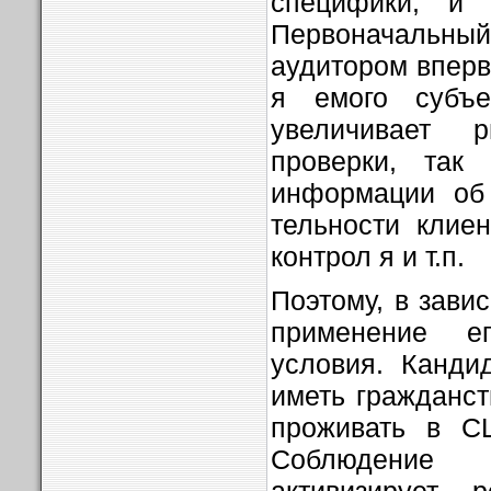
специфики, и 
Первоначальны
аудитором впе­р
я емого субъе
увеличива­ет 
проверки, так
информации об
тельности клиен
контрол я и т.п.
Поэтому, в зави
применение е
условия. Канди
иметь гражданс
проживать в С
Соблюдение
активизирует 